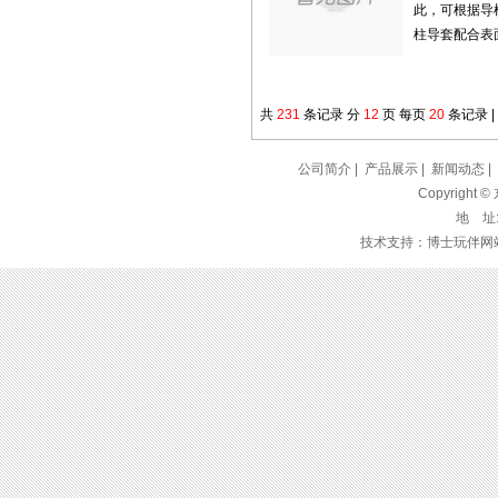
此，可根据导
柱导套配合表面
共
231
条记录 分
12
页 每页
20
条记录 |
公司简介
|
产品展示
|
新闻动态
|
Copyrigh
地 址
技术支持：博士玩伴网